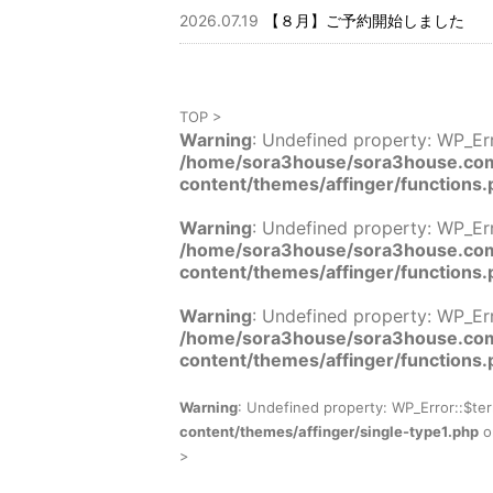
2026.07.19
【８月】ご予約開始しました
TOP
>
Warning
: Undefined property: WP_Err
/home/sora3house/sora3house.com
content/themes/affinger/functions.
Warning
: Undefined property: WP_Err
/home/sora3house/sora3house.com
content/themes/affinger/functions.
Warning
: Undefined property: WP_Er
/home/sora3house/sora3house.com
content/themes/affinger/functions.
Warning
: Undefined property: WP_Error::$te
content/themes/affinger/single-type1.php
o
>