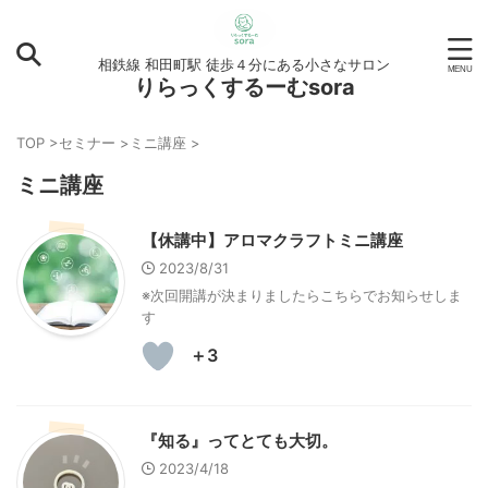
相鉄線 和田町駅 徒歩４分にある小さなサロン
りらっくするーむsora
TOP
>
セミナー
>
ミニ講座
>
ミニ講座
【休講中】アロマクラフトミニ講座
2023/8/31
※次回開講が決まりましたらこちらでお知らせしま
す
＋3
『知る』ってとても大切。
2023/4/18