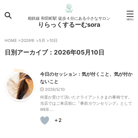
相鉄線 和田町駅 徒歩４分にある小さなサロン
りらっくするーむsora
HOME
>
2026年
>
5月
>
10日
日別アーカイブ：2026年05月10日
今日のセッション：気が付くこと、気が付か
ないこと
2026/5/10
何度か受けて頂いたクライアントさまの事例です。
当店ではご来店前に『事前カウンセリング』として
WEB ...
＋2